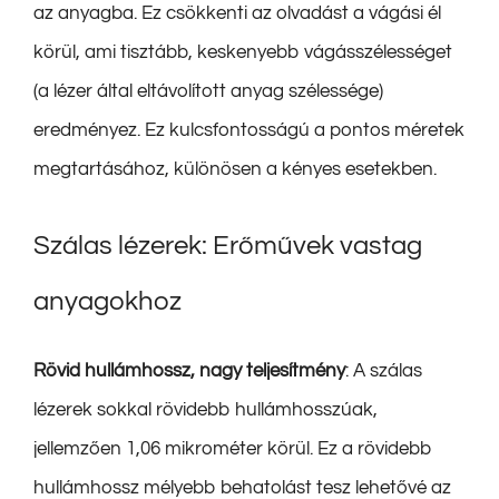
az anyagba. Ez csökkenti az olvadást a vágási él
körül, ami tisztább, keskenyebb vágásszélességet
(a lézer által eltávolított anyag szélessége)
eredményez. Ez kulcsfontosságú a pontos méretek
megtartásához, különösen a kényes esetekben.
Szálas lézerek: Erőművek vastag
anyagokhoz
Rövid hullámhossz, nagy teljesítmény
: A szálas
lézerek sokkal rövidebb hullámhosszúak,
jellemzően 1,06 mikrométer körül. Ez a rövidebb
hullámhossz mélyebb behatolást tesz lehetővé az