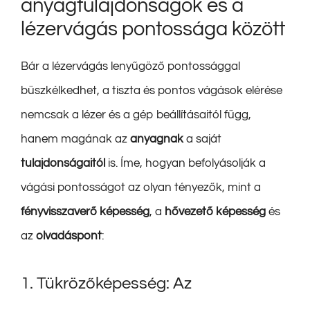
anyagtulajdonságok és a
lézervágás pontossága között
Bár a lézervágás lenyűgöző pontossággal
büszkélkedhet, a tiszta és pontos vágások elérése
nemcsak a lézer és a gép beállításaitól függ,
hanem magának az
anyagnak
a saját
tulajdonságaitól
is. Íme, hogyan befolyásolják a
vágási pontosságot az olyan tényezők, mint a
fényvisszaverő képesség
, a
hővezető képesség
és
az
olvadáspont
:
1. Tükrözőképesség: Az