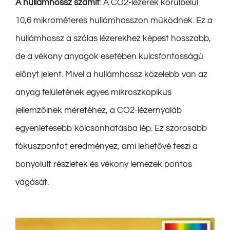
A hullámhossz számít
: A CO2-lézerek körülbelül
10,6 mikrométeres hullámhosszon működnek. Ez a
hullámhossz a szálas lézerekhez képest hosszabb,
de a vékony anyagok esetében kulcsfontosságú
előnyt jelent. Mivel a hullámhossz közelebb van az
anyag felületének egyes mikroszkopikus
jellemzőinek méretéhez, a CO2-lézernyaláb
egyenletesebb kölcsönhatásba lép. Ez szorosabb
fókuszpontot eredményez, ami lehetővé teszi a
bonyolult részletek és vékony lemezek pontos
vágását.