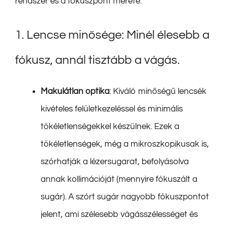
rendszer és a fókuszpont mérete:
1. Lencse minősége: Minél élesebb a
fókusz, annál tisztább a vágás.
Makulátlan optika
: Kiváló minőségű lencsék
kivételes felületkezeléssel és minimális
tökéletlenségekkel készülnek. Ezek a
tökéletlenségek, még a mikroszkopikusak is,
szórhatják a lézersugarat, befolyásolva
annak kollimációját (mennyire fókuszált a
sugár). A szórt sugár nagyobb fókuszpontot
jelent, ami szélesebb vágásszélességet és