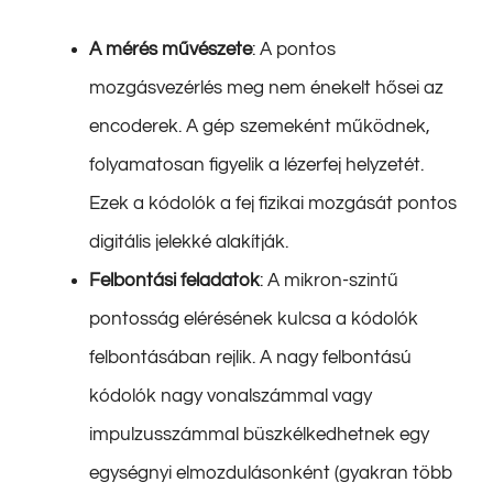
A mérés művészete
: A pontos
mozgásvezérlés meg nem énekelt hősei az
encoderek. A gép szemeként működnek,
folyamatosan figyelik a lézerfej helyzetét.
Ezek a kódolók a fej fizikai mozgását pontos
digitális jelekké alakítják.
Felbontási feladatok
: A mikron-szintű
pontosság elérésének kulcsa a kódolók
felbontásában rejlik. A nagy felbontású
kódolók nagy vonalszámmal vagy
impulzusszámmal büszkélkedhetnek egy
egységnyi elmozdulásonként (gyakran több