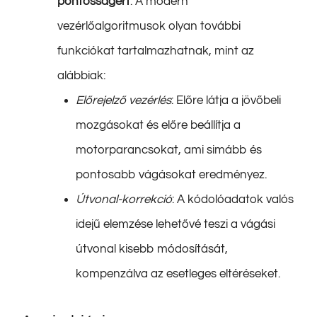
pontosságért
: A modern
vezérlőalgoritmusok olyan további
funkciókat tartalmazhatnak, mint az
alábbiak:
Előrejelző vezérlés
: Előre látja a jövőbeli
mozgásokat és előre beállítja a
motorparancsokat, ami simább és
pontosabb vágásokat eredményez.
Útvonal-korrekció
: A kódolóadatok valós
idejű elemzése lehetővé teszi a vágási
útvonal kisebb módosítását,
kompenzálva az esetleges eltéréseket.