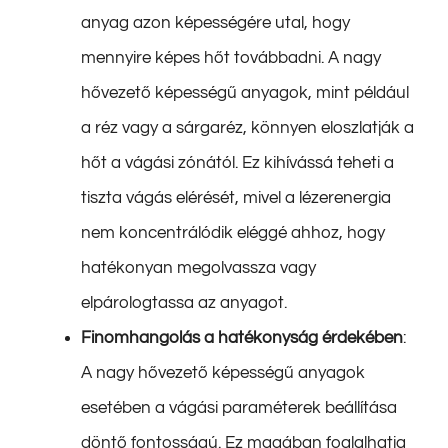
anyag azon képességére utal, hogy
mennyire képes hőt továbbadni. A nagy
hővezető képességű anyagok, mint például
a réz vagy a sárgaréz, könnyen eloszlatják a
hőt a vágási zónától. Ez kihívássá teheti a
tiszta vágás elérését, mivel a lézerenergia
nem koncentrálódik eléggé ahhoz, hogy
hatékonyan megolvassza vagy
elpárologtassa az anyagot.
Finomhangolás a hatékonyság érdekében
:
A nagy hővezető képességű anyagok
esetében a vágási paraméterek beállítása
döntő fontosságú. Ez magában foglalhatja