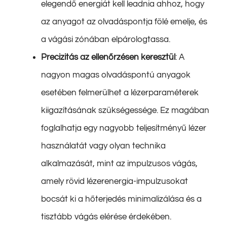
elegendő energiát kell leadnia ahhoz, hogy
az anyagot az olvadáspontja fölé emelje, és
a vágási zónában elpárologtassa.
Precizitás az ellenőrzésen keresztül
: A
nagyon magas olvadáspontú anyagok
esetében felmerülhet a lézerparaméterek
kiigazításának szükségessége. Ez magában
foglalhatja egy nagyobb teljesítményű lézer
használatát vagy olyan technika
alkalmazását, mint az impulzusos vágás,
amely rövid lézerenergia-impulzusokat
bocsát ki a hőterjedés minimalizálása és a
tisztább vágás elérése érdekében.