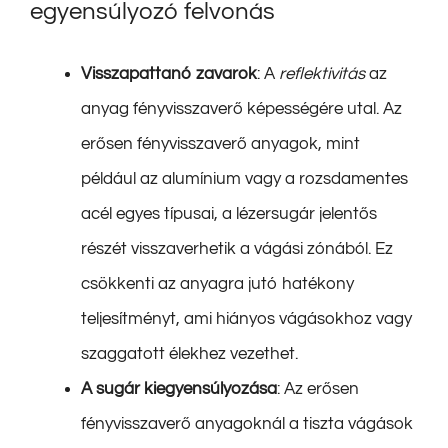
egyensúlyozó felvonás
Visszapattanó zavarok
: A
reflektivitás
az
anyag fényvisszaverő képességére utal. Az
erősen fényvisszaverő anyagok, mint
például az alumínium vagy a rozsdamentes
acél egyes típusai, a lézersugár jelentős
részét visszaverhetik a vágási zónából. Ez
csökkenti az anyagra jutó hatékony
teljesítményt, ami hiányos vágásokhoz vagy
szaggatott élekhez vezethet.
A sugár kiegyensúlyozása
: Az erősen
fényvisszaverő anyagoknál a tiszta vágások