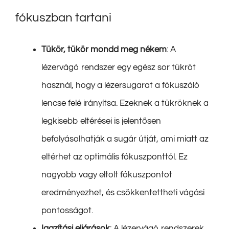
fókuszban tartani
Tükör, tükör mondd meg nékem
: A
lézervágó rendszer egy egész sor tükröt
használ, hogy a lézersugarat a fókuszáló
lencse felé irányítsa. Ezeknek a tükröknek a
legkisebb eltérései is jelentősen
befolyásolhatják a sugár útját, ami miatt az
eltérhet az optimális fókuszponttól. Ez
nagyobb vagy eltolt fókuszpontot
eredményezhet, és csökkentettheti vágási
pontosságot.
Igazítási eljárások
: A lézervágó rendszerek