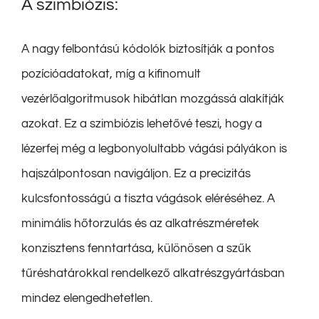
A szimbiózis:
A nagy felbontású kódolók biztosítják a pontos
pozícióadatokat, míg a kifinomult
vezérlőalgoritmusok hibátlan mozgássá alakítják
azokat. Ez a szimbiózis lehetővé teszi, hogy a
lézerfej még a legbonyolultabb vágási pályákon is
hajszálpontosan navigáljon. Ez a precizitás
kulcsfontosságú a tiszta vágások eléréséhez. A
minimális hőtorzulás és az alkatrészméretek
konzisztens fenntartása, különösen a szűk
tűréshatárokkal rendelkező alkatrészgyártásban
mindez elengedhetetlen.