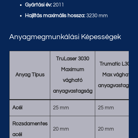
Gyártási év:
2011
Hajlítás maximális hossza:
3230 mm
Anyagmegmunkálási Képességek
TruLaser 3030
Trumatic L3050
Maximum
Anyag Típus
Max vágható
vágható
anyagvastagság
anyagvastagság
Acél
25 mm
25 mm
Rozsdamentes
20 mm
20 mm
acél