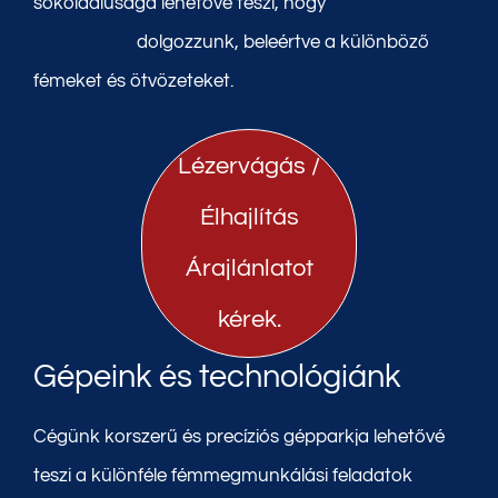
sokoldalúsága lehetővé teszi, hogy
különböző
anyagokkal
dolgozzunk, beleértve a különböző
fémeket és ötvözeteket.
Lézervágás /
Élhajlítás
Árajlánlatot
kérek.
Gépeink és technológiánk
Cégünk korszerű és precíziós gépparkja lehetővé
teszi a különféle fémmegmunkálási feladatok