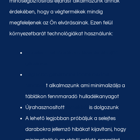
minőségbiztosítási eljárást alkalmazunk annak
érdekében, hogy a végtermékek mindig
megfeleljenek az Ön elvárásainak. Ezen felül
környezetbarát technológiákat használunk:
Napelemmel tápláljuk a lézer és élhajlító
gépeinket
Legújabb generációs táblakiosztási
rendszer
t alkalmazunk ami minimalizálja a
táblákon fennmaradó hulladékanyagot
Újrahasznosított
fémekből
is dolgozunk
A lehető legjobban próbáljuk a selejtes
darabokra jellemző hibákat kijavítani, hogy