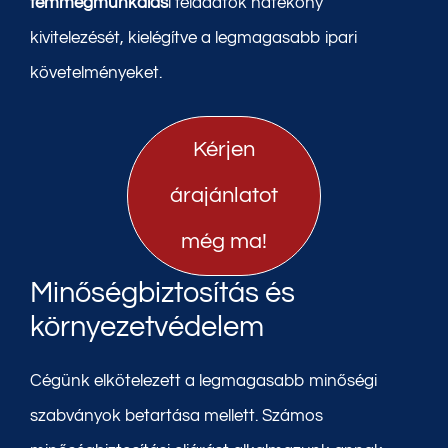
fémmegmunkálás
i feladatok hatékony
kivitelezését, kielégítve a legmagasabb ipari
követelményeket.
Kérjen
árajánlatot
még ma!
Minőségbiztosítás és
környezetvédelem
Cégünk elkötelezett a legmagasabb minőségi
szabványok betartása mellett. Számos