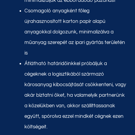
minimalizáljuk az ebből adódó pazarlást
Csomagoló anyagként főleg
újrahasznosított karton papír alapú
anyagokkal dolgozunk, minimalizálva a
műanyag szerepét az ipari gyártás területén
is
Átlátható határidőinkkel próbáljuk a
cégeknek a logisztikából származó
károsanyag kibocsájtását csökkenteni, vagy
akár bíztatni őket, ha valamelyik partnerünk
a közelükben van, akkor szállíttassanak
együtt, spórolva ezzel mindkét cégnek ezen
költségeit.