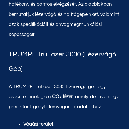
hatékony és pontos elvégzését. Az alábbiakban
bemutatjuk lézervágó és hajlítógépeinket, valamint
azok specifikációit és anyagmegmunkálási
képességeit.
TRUMPF TruLaser 3030 (Lézervágó
Gép)
A TRUMPF TruLaser 3030 lézervágó gép egy
csúcstechnológiájú
CO₂ lézer
, amely ideális a nagy
precizitást igénylő fémvágási feladatokhoz.
Vágási terület: