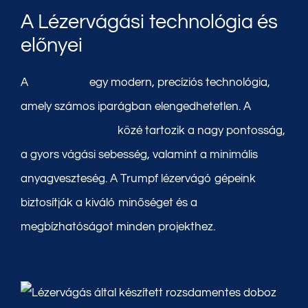
A Lézervágási technológia és
előnyei
A
lézervágás
egy modern, precíziós technológia,
amely számos iparágban elengedhetetlen. A
lézervágás előnyei
közé tartozik a nagy pontosság,
a gyors vágási sebesség, valamint a minimális
anyagveszteség. A Trumpf lézervágó gépeink
biztosítják a kiváló minőséget és a
megbízhatóságot minden projekthez.
Fedezze fel
lézervágási szolgáltatásaink részleteit.