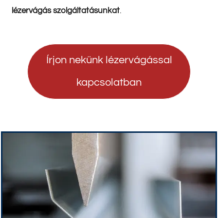
lézervágás szolgáltatásunkat
.
Írjon nekünk lézervágással
kapcsolatban