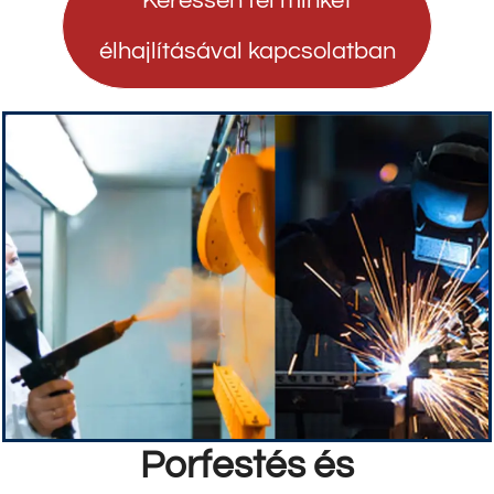
Keressen fel minket
élhajlításával kapcsolatban
Porfestés és