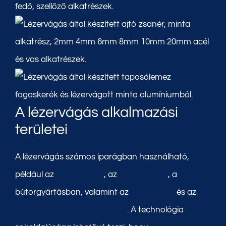
A lézervágás alkalmazási
területei
A lézervágás számos iparágban használható,
például az
autóiparban
, az
építőiparban
, a
bútorgyártásban, valamint az
elektronikai
és az
orvosi eszközök gyártásában
. A technológia