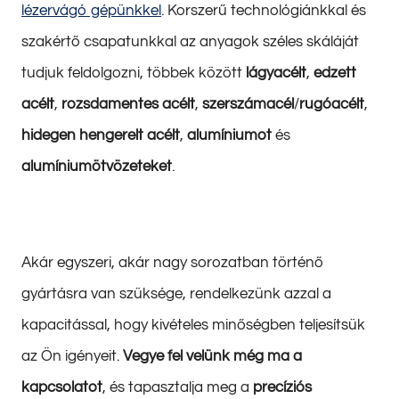
lézervágó gépünkkel
. Korszerű technológiánkkal és
szakértő csapatunkkal az anyagok széles skáláját
tudjuk feldolgozni, többek között
lágyacélt
,
edzett
acélt
,
rozsdamentes acélt
,
szerszámacél
/
rugóacélt
,
hidegen hengerelt acélt
,
alumíniumot
és
alumíniumötvözeteket
.
Akár egyszeri, akár nagy sorozatban történő
gyártásra van szüksége, rendelkezünk azzal a
kapacitással, hogy kivételes minőségben teljesítsük
az Ön igényeit.
Vegye fel velünk még ma a
kapcsolatot
, és tapasztalja meg a
precíziós