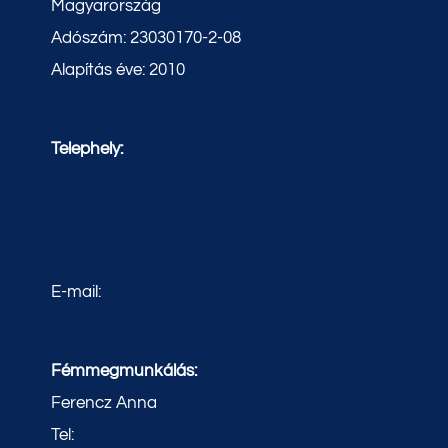
Magyarország
Adószám: 23030170-2-08
Alapítás éve: 2010
Telephely:
9172 Győrzámoly, Központi Major utca 1. (Hrsz:033/6
47.7421228, 17.5867617
E-mail:
info@ferolaser.hu
Fémmegmunkálás:
Ferencz Anna
Tel:
+36 20 483 6046