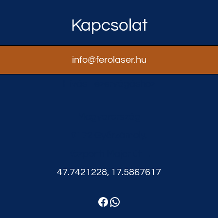
Kapcsolat
info@ferolaser.hu
Hívás Lézervágáshoz
Magyarország
9172 Győrzámoly,
Központi Major út 1.
47.7421228, 17.5867617
Facebook
WhatsApp