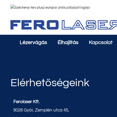
Kilépés
a
tartalomba
Lézervágás
Élhajlítás
Kapcsolat
Elérhetőségeink
Ferolaser Kft.
9026 Győr, Zemplén utca 45,