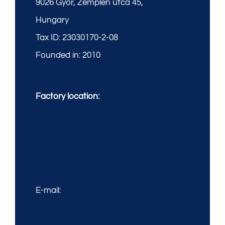
9026 Győr, Zemplén utca 45,
Hungary
Tax ID: 23030170-2-08
Founded in: 2010
Factory location:
9172 Győrzámoly, Központi Major utca 1.
(Hrsz:033/69)
47.7421228, 17.5867617
E-mail:
info@ferolaser.hu