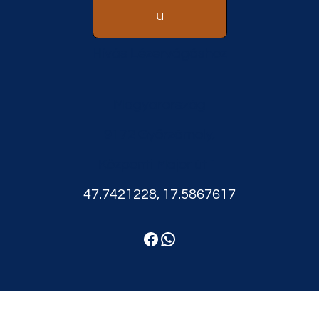
u
Hívás Lézervágáshoz
Magyarország
9172 Győrzámoly,
Központi Major út 1.
47.7421228, 17.5867617
Facebook
WhatsApp