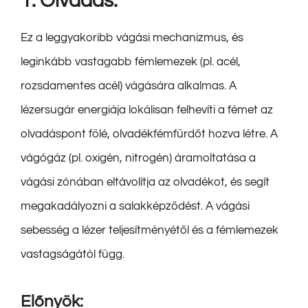
1. Olvadás:
Ez a leggyakoribb vágási mechanizmus, és
leginkább vastagabb fémlemezek (pl. acél,
rozsdamentes acél) vágására alkalmas. A
lézersugár energiája lokálisan felhevíti a fémet az
olvadáspont fölé, olvadékfémfürdőt hozva létre. A
vágógáz (pl. oxigén, nitrogén) áramoltatása a
vágási zónában eltávolítja az olvadékot, és segít
megakadályozni a salakképződést. A vágási
sebesség a lézer teljesítményétől és a fémlemezek
vastagságától függ.
Előnyök: