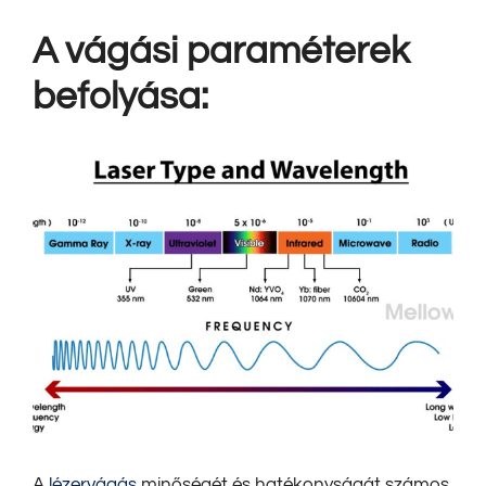
A vágási paraméterek
befolyása:
A
lézervágás
minőségét és hatékonyságát számos