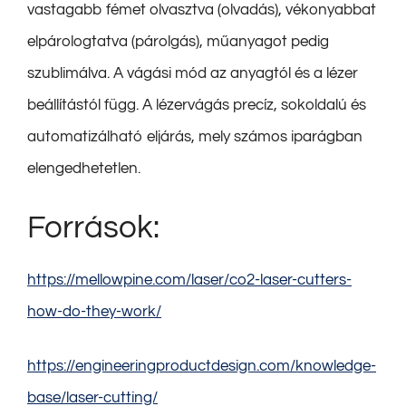
vastagabb fémet olvasztva (olvadás), vékonyabbat
elpárologtatva (párolgás), műanyagot pedig
szublimálva. A vágási mód az anyagtól és a lézer
beállítástól függ. A lézervágás precíz, sokoldalú és
automatizálható eljárás, mely számos iparágban
elengedhetetlen.
Források:
https://mellowpine.com/laser/co2-laser-cutters-
how-do-they-work/
https://engineeringproductdesign.com/knowledge-
base/laser-cutting/