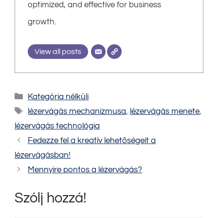
optimized, and effective for business
growth.
View all posts
Kategória
Kategória nélküli
Címkék
lézervágás mechanizmusa
,
lézervágás menete
,
lézervágás technológia
Fedezze fel a kreatív lehetőségeit a
lézervágásban!
Mennyire pontos a lézervágás?
Szólj hozzá!