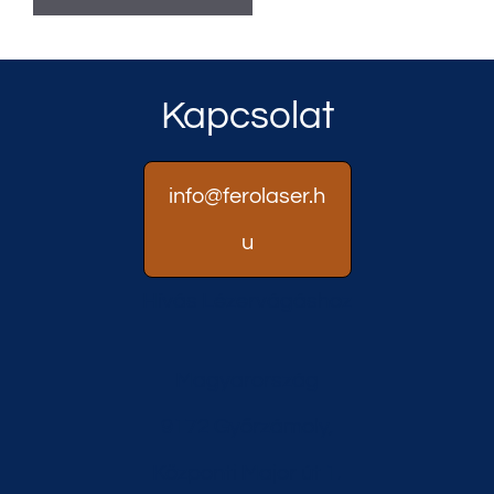
Kapcsolat
info@ferolaser.h
u
Hívás Lézervágáshoz
Magyarország
9172 Győrzámoly,
Központi Major út 1.